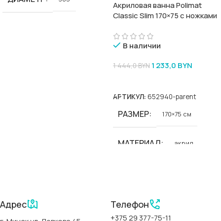
Акриловая ванна Polimat
Classic Slim 170×75 с ножками
В наличии
1 233,0
BYN
1 444,0
BYN
В Корзину
АРТИКУЛ:
652940-parent
РАЗМЕР
170×75 см
МАТЕРИАЛ
акрил
БРЕНД
Polimat
СЕРИИ
Адрес
Телефон
+375 29 377-75-11