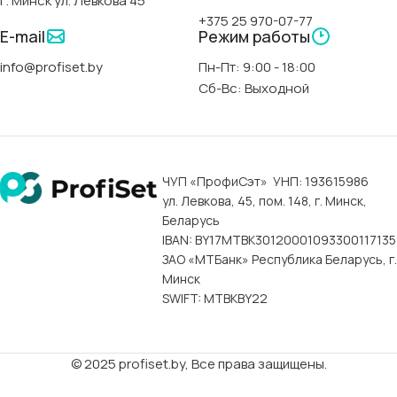
г. Минск ул. Левкова 45
Classic Slim-Polimat
+375 25 970-07-77
E-mail
Режим работы
АРТИКУЛ
00300
info@profiset.by
Пн-Пт: 9:00 - 18:00
Сб-Вс: Выходной
СТРАНА
Польша
ФОРМА
прямоугольная
ЧУП «ПрофиСэт» УНП: 193615986
ул. Левкова, 45, пом. 148, г. Минск,
ДЛИНА
170 см
Беларусь
IBAN: BY17MTBK30120001093300117135
ЗАО «МТБанк» Республика Беларусь, г.
ШИРИНА
75 см
Минск
SWIFT: MTBKBY22
ГЛУБИНА
42 см
© 2025 profiset.by, Все права защищены.
ОБЪЕМ
165 л