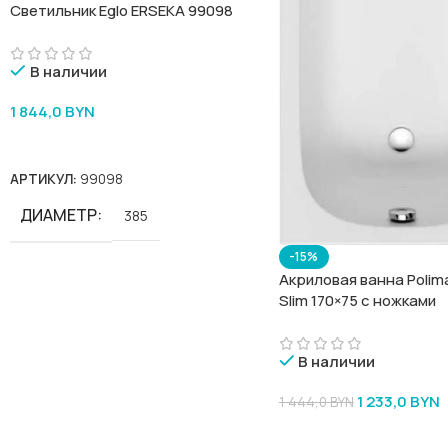
Светильник Eglo ERSEKA 99098
В наличии
1 844,0
BYN
В Корзину
АРТИКУЛ:
99098
ДИАМЕТР
385
-15%
Акриловая ванна Polima
Slim 170×75 с ножками
В наличии
1 233,0
BYN
1 444,0
BYN
В Корзину