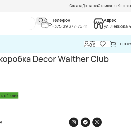
Оплата
Доставка
О компании
Контак
Телефон
Адрес
+375 29 377-75-11
ул. Левкова 
0,0
B
оробка Decor Walther Club
ь в 1 клик
ое