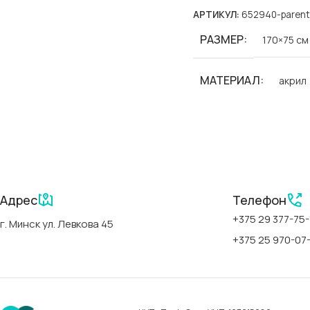
АРТИКУЛ:
652940-parent
РАЗМЕР
170×75 см
МАТЕРИАЛ
акрил
БРЕНД
Polimat
СЕРИИ
Classic Sli
Адрес
Телефон
АРТИКУЛ
00300
+375 29 377-75-
г. Минск ул. Левкова 45
+375 25 970-07
СТРАНА
Польша
ФОРМА
прямоуго