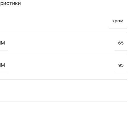
ристики
хром
ММ
65
ММ
95