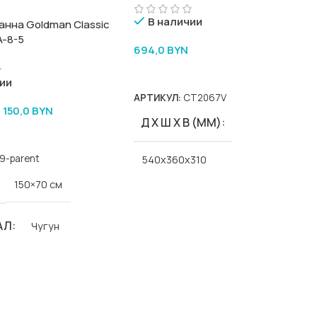
В наличии
анна Goldman Classic
A-8-5
694,0
BYN
В Корзину
ии
АРТИКУЛ:
CT2067V
1 150,0
BYN
Д Х Ш Х В (ММ)
9-parent
540x360x310
150×70 см
ЦВЕТ
белый
АЛ
Чугун
Goldman
Classic-Goldman