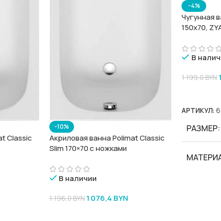
-4%
Чугунная в
150х70, ZY
В налич
1 199,0
BYN
В Корзину
АРТИКУЛ:
6
-10%
РАЗМЕР
Акриловая ванна Polimat Classic
t Classic
Slim 170×70 с ножками
МАТЕРИ
В наличии
БРЕНД
1 076,4
BYN
1 196,0
BYN
В Корзину
СЕРИИ