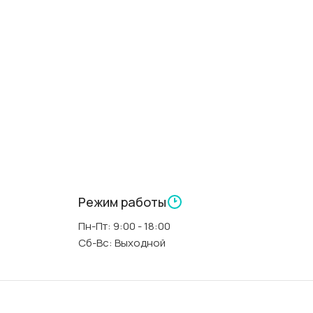
Л
000000312
Китай
прямоугольная
150 см
70 см
Режим работы
Пн-Пт: 9:00 - 18:00
А
40 см
Сб-Вс: Выходной
белый