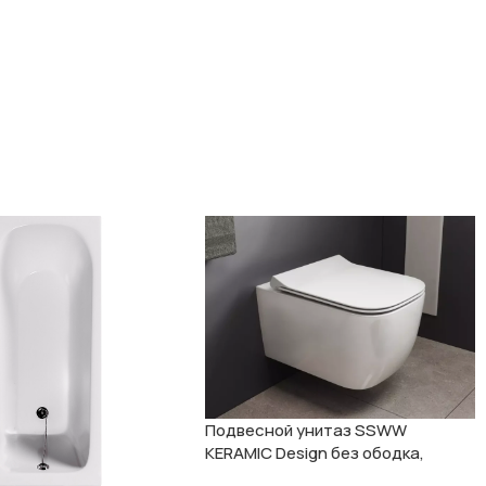
Подвесной унитаз SSWW
KERAMIC Design без ободка,
модель Gamma CT2067V