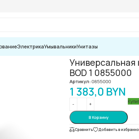
ование
Электрика
Умывальники
Унитазы
ая коробка Decor Walther Club BOD 1 0855000
Универсальная к
BOD 1 0855000
Артикул:
0855000
1 383,0
BYN
Купит
В Корзину
Сравнить
Добавить в избранн