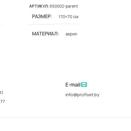
АРТИКУЛ:
650002-parent
АРТИКУ
РАЗМЕР
170×70 см
СТРАНА
МАТЕРИАЛ
акрил
ФОРМА
БРЕНД
Polimat
ДЛИНА
СЕРИИ
Classic Slim-Polimat
m-Polimat
ШИРИНА
E-mail
АРТИКУЛ
00291
11
info@profiset.by
ГЛУБИН
-77
СТРАНА
Польша
ЦВЕТ
ФОРМА
прямоугольная
льная