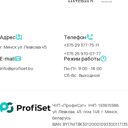
МАТЕРИАЛ
акрил
БРЕНД
Polimat
СЕРИИ
Адрес
Телефон
+375 29 377-75-11
г. Минск ул. Левкова 45
Classic Slim-Polimat
+375 25 970-07-77
E-mail
Режим работы
АРТИКУЛ
00300
info@profiset.by
Пн-Пт: 9:00 - 18:00
Сб-Вс: Выходной
СТРАНА
Польша
ФОРМА
прямоугольная
ЧУП «ПрофиСэт» УНП: 193615986
ул. Левкова, 45, пом. 148, г. Минск,
ДЛИНА
170 см
Беларусь
IBAN: BY17MTBK30120001093300117135