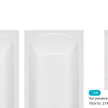
-4%
Чугунная в
150х70, ZY