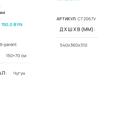
В Корзину
ии
АРТИКУЛ:
CT2067V
1 150,0
BYN
Д Х Ш Х В (ММ)
9-parent
540x360x310
150×70 см
ЦВЕТ
белый
АЛ
Чугун
Goldman
Classic-Goldman
Л
000000312