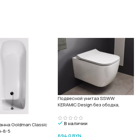
Подвесной унитаз SSWW
KERAMIC Design без ободка,
модель Gamma CT2067V
В наличии
анна Goldman Classic
A-8-5
694,0
BYN