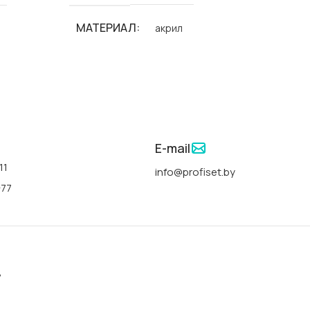
СТРАНА
МАТЕРИАЛ
акрил
ФОРМА
БРЕНД
Polimat
ДЛИНА
СЕРИИ
Classic Slim-Polimat
m-Polimat
ШИРИНА
E-mail
АРТИКУЛ
00291
11
info@profiset.by
ГЛУБИН
-77
СТРАНА
Польша
ЦВЕТ
ФОРМА
прямоугольная
льная
РУЧКИ
ДЛИНА
170 см
ь
НОЖКИ