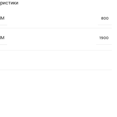
ристики
ММ
800
ММ
1900