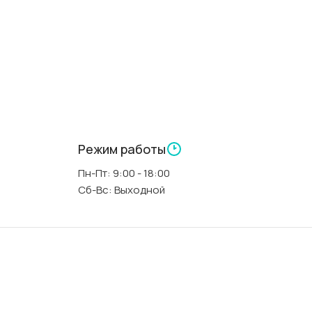
Китай
прямоугольная
150 см
70 см
Режим работы
Пн-Пт: 9:00 - 18:00
А
40 см
Сб-Вс: Выходной
белый
нет
да