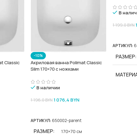
В налич
1 199,0
BYN
В Корзину
АРТИКУЛ:
6
-10%
РАЗМЕР
Акриловая ванна Polimat Classic
t Classic
Slim 170×70 с ножками
МАТЕРИ
В наличии
БРЕНД
1 076,4
BYN
1 196,0
BYN
В Корзину
СЕРИИ
АРТИКУЛ:
650002-parent
АРТИКУ
РАЗМЕР
170×70 см