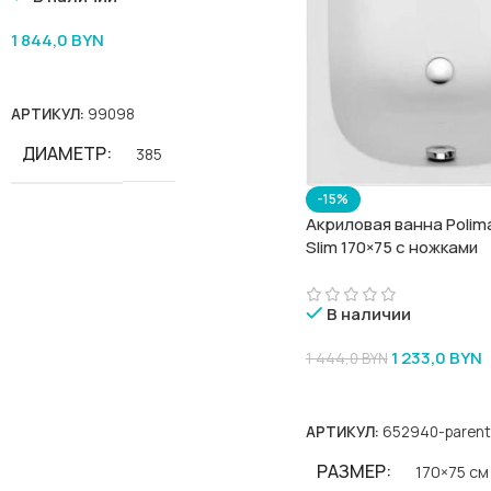
1 844,0
BYN
В Корзину
АРТИКУЛ:
99098
ДИАМЕТР
385
-15%
Акриловая ванна Polima
Slim 170×75 с ножками
В наличии
1 233,0
BYN
1 444,0
BYN
В Корзину
АРТИКУЛ:
652940-parent
РАЗМЕР
170×75 см