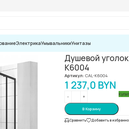
ование
Электрика
Умывальники
Унитазы
и
»
Душевые уголки раздвижные
»
Душевой уголок Calani Vito 80×100
Душевой уголок C
K6004
Артикул:
CAL-K6004
1 237,0
BYN
Купит
В Корзину
Сравнить
Добавить в избранн