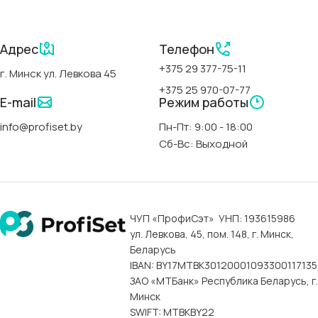
БРЕНД
Polimat
СЕРИИ
Адрес
Телефон
+375 29 377-75-11
г. Минск ул. Левкова 45
Classic Slim-Polimat
+375 25 970-07-77
E-mail
Режим работы
АРТИКУЛ
00300
info@profiset.by
Пн-Пт: 9:00 - 18:00
Сб-Вс: Выходной
СТРАНА
Польша
ФОРМА
прямоугольная
ЧУП «ПрофиСэт» УНП: 193615986
ул. Левкова, 45, пом. 148, г. Минск,
ДЛИНА
170 см
Беларусь
IBAN: BY17MTBK30120001093300117135
ЗАО «МТБанк» Республика Беларусь, г.
ШИРИНА
75 см
Минск
SWIFT: MTBKBY22