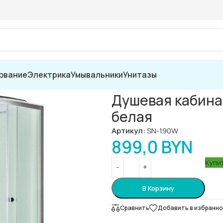
ование
Электрика
Умывальники
Унитазы
Saniteco SN-190W 90×90 белая
Душевая кабина
белая
Артикул:
SN-190W
899,0
BYN
Купит
В Корзину
Сравнить
Добавить в избранн