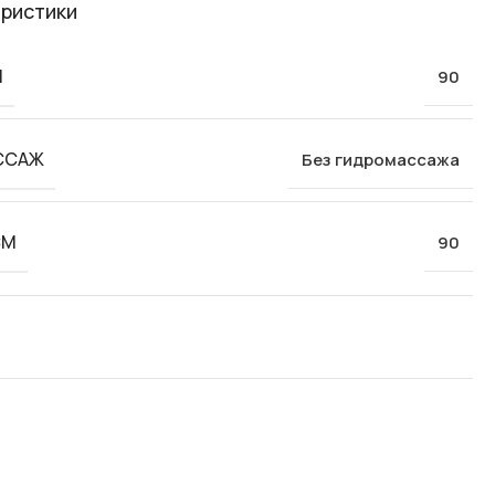
ристики
М
90
ССАЖ
Без гидромассажа
СМ
90