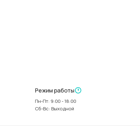
Л
000000312
Китай
прямоугольная
150 см
70 см
Режим работы
Пн-Пт: 9:00 - 18:00
А
40 см
Сб-Вс: Выходной
белый