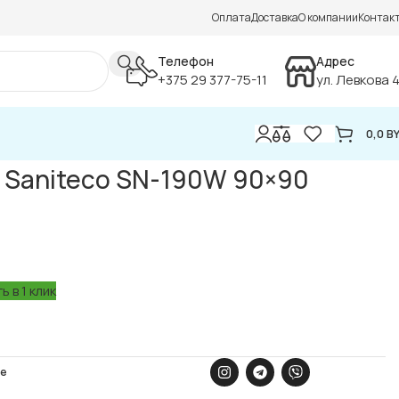
Оплата
Доставка
О компании
Контак
Телефон
Адрес
+375 29 377-75-11
ул. Левкова 
0,0
B
 Saniteco SN-190W 90×90
ь в 1 клик
ое