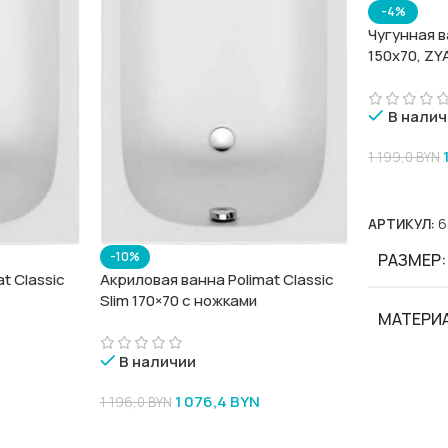
-4%
Чугунная в
150х70, ZY
В налич
1 199,0
BYN
В Корзину
АРТИКУЛ:
6
-10%
РАЗМЕР
Акриловая ванна Polimat Classic
t Classic
Slim 170×70 с ножками
МАТЕРИ
В наличии
БРЕНД
1 076,4
BYN
1 196,0
BYN
В Корзину
СЕРИИ