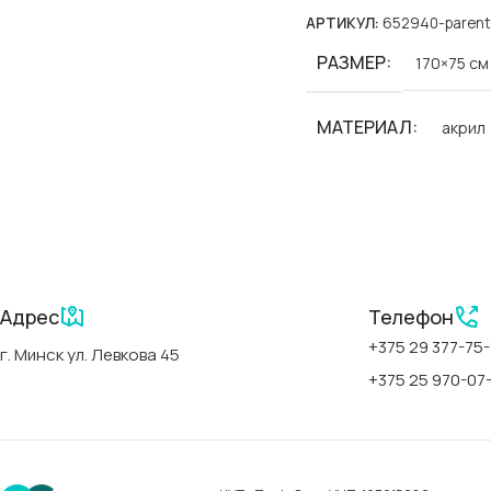
АРТИКУЛ:
652940-parent
РАЗМЕР
170×75 см
МАТЕРИАЛ
акрил
БРЕНД
Polimat
СЕРИИ
Classic Sli
Адрес
Телефон
АРТИКУЛ
00300
+375 29 377-75-
г. Минск ул. Левкова 45
+375 25 970-07
СТРАНА
Польша
ФОРМА
прямоуго