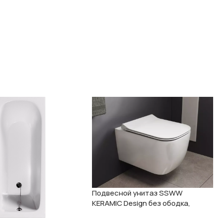
Подвесной унитаз SSWW
KERAMIC Design без ободка,
модель Gamma CT2067V