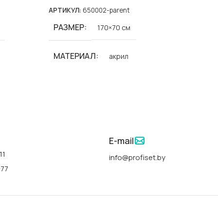
АРТИКУЛ:
650002-parent
АРТИКУ
РАЗМЕР
170×70 см
СТРАНА
МАТЕРИАЛ
акрил
ФОРМА
БРЕНД
Polimat
ДЛИНА
СЕРИИ
Classic Slim-Polimat
m-Polimat
ШИРИНА
E-mail
АРТИКУЛ
00291
11
info@profiset.by
ГЛУБИН
-77
СТРАНА
Польша
ЦВЕТ
ФОРМА
прямоугольная
льная