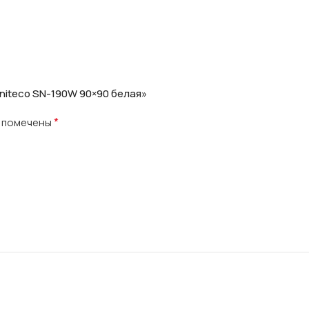
niteco SN-190W 90×90 белая»
*
я помечены