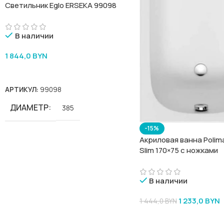
Светильник Eglo ERSEKA 99098
В наличии
1 844,0
BYN
В Корзину
АРТИКУЛ:
99098
ДИАМЕТР
385
-15%
Акриловая ванна Polima
Slim 170×75 с ножками
В наличии
1 233,0
BYN
1 444,0
BYN
В Корзину