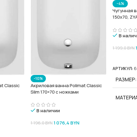
-4%
Чугунная в
150х70, ZY
В налич
1 199,0
BYN
В Корзину
АРТИКУЛ:
6
-10%
РАЗМЕР
Акриловая ванна Polimat Classic
t Classic
Slim 170×70 с ножками
МАТЕРИ
В наличии
БРЕНД
1 076,4
BYN
1 196,0
BYN
В Корзину
СЕРИИ