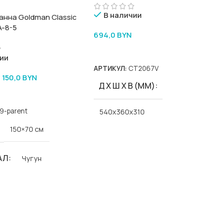
В наличии
анна Goldman Classic
A-8-5
694,0
BYN
В Корзину
ии
АРТИКУЛ:
CT2067V
1 150,0
BYN
Д Х Ш Х В (ММ)
9-parent
540x360x310
150×70 см
ЦВЕТ
белый
АЛ
Чугун
Goldman
Classic-Goldman