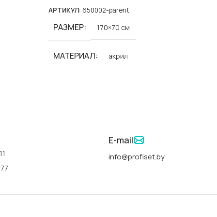
АРТИКУЛ:
650002-parent
АРТИКУ
РАЗМЕР
170×70 см
СТРАНА
МАТЕРИАЛ
акрил
ФОРМА
БРЕНД
Polimat
ДЛИНА
СЕРИИ
Classic Slim-Polimat
m-Polimat
ШИРИНА
E-mail
АРТИКУЛ
00291
11
info@profiset.by
ГЛУБИН
-77
СТРАНА
Польша
ЦВЕТ
ФОРМА
прямоугольная
льная