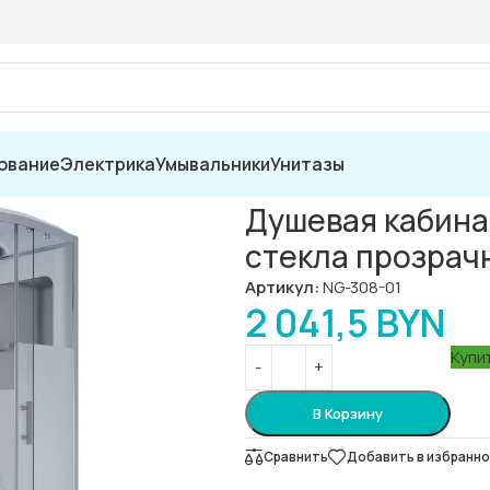
ование
Электрика
Умывальники
Унитазы
Niagara Ultra NG-308-01 90×90 стекла прозрачные с рисунком, проф
Душевая кабина 
стекла прозрач
Артикул:
NG-308-01
2 041,5
BYN
Купит
В Корзину
Сравнить
Добавить в избранн