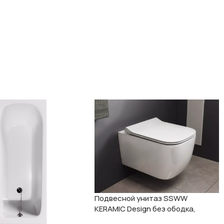
Подвесной унитаз SSWW
KERAMIC Design без ободка,
модель Gamma CT2067V