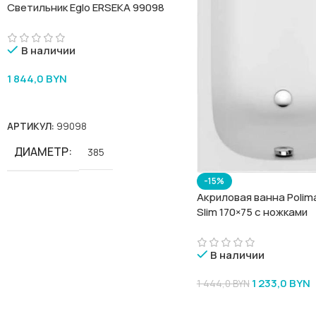
Светильник Eglo ERSEKA 99098
В наличии
1 844,0
BYN
В Корзину
АРТИКУЛ:
99098
ДИАМЕТР
385
-15%
Акриловая ванна Polima
Slim 170×75 с ножками
В наличии
1 233,0
BYN
1 444,0
BYN
В Корзину