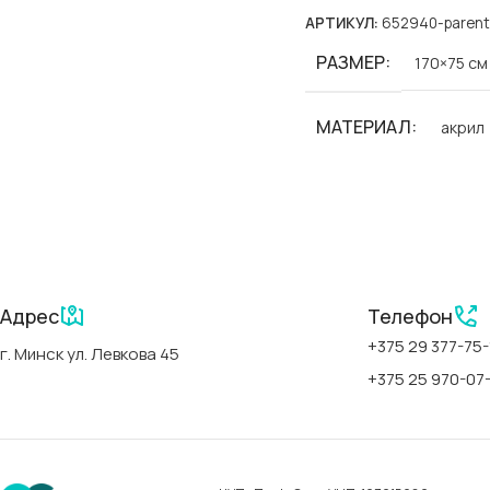
АРТИКУЛ:
652940-parent
РАЗМЕР
170×75 см
МАТЕРИАЛ
акрил
БРЕНД
Polimat
СЕРИИ
Classic Sli
Адрес
Телефон
АРТИКУЛ
00300
+375 29 377-75-
г. Минск ул. Левкова 45
+375 25 970-07
СТРАНА
Польша
ФОРМА
прямоуго