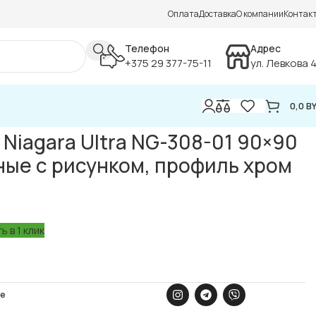
Оплата
Доставка
О компании
Контак
Телефон
Адрес
+375 29 377-75-11
ул. Левкова 
0,0
B
иль хром
Niagara Ultra NG-308-01 90×90
ные с рисунком, профиль хром
ь в 1 клик
ое