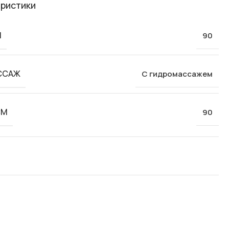
ристики
М
90
ССАЖ
С гидромассажем
СМ
90