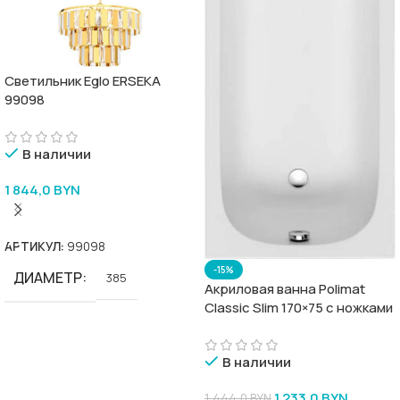
Светильник Eglo ERSEKA
99098
В наличии
1 844,0
BYN
В Корзину
АРТИКУЛ:
99098
-15%
ДИАМЕТР
385
Акриловая ванна Polimat
Classic Slim 170×75 с ножками
В наличии
1 233,0
BYN
1 444,0
BYN