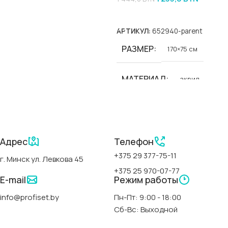
В Корзину
АРТИКУЛ:
652940-parent
РАЗМЕР
170×75 см
МАТЕРИАЛ
акрил
БРЕНД
Polimat
СЕРИИ
Адрес
Телефон
+375 29 377-75-11
г. Минск ул. Левкова 45
Classic Slim-Polimat
+375 25 970-07-77
E-mail
Режим работы
АРТИКУЛ
00300
info@profiset.by
Пн-Пт: 9:00 - 18:00
Сб-Вс: Выходной
СТРАНА
Польша