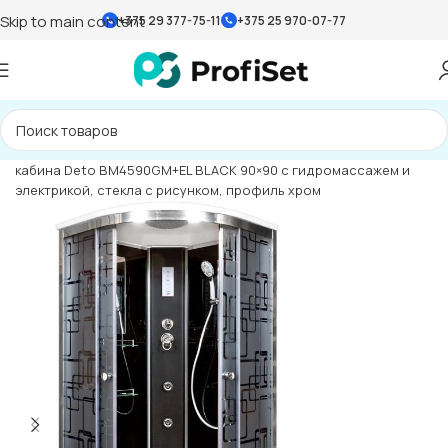
Skip to main content
+375 29 377-75-11
+375 25 970-07-77
Главная страница
»
Каталог
»
Душевые кабины
»
Душевая
кабина Deto BM4590GM+EL BLACK 90×90 с гидромассажем и
электрикой, стекла с рисунком, профиль хром