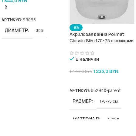
1 844,0
BYN
В Корзину
АРТИКУЛ:
99098
-15%
ДИАМЕТР
385
Акриловая ванна Polimat
Classic Slim 170×75 с ножками
В наличии
1 233,0
BYN
1 444,0
BYN
В Корзину
АРТИКУЛ:
652940-parent
РАЗМЕР
170×75 см
МАТЕРИАЛ
акрил