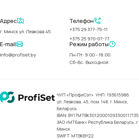
БРЕНД
Polimat
СЕРИИ
Адрес
Телефон
+375 29 377-75-11
г. Минск ул. Левкова 45
Classic Slim-Polimat
+375 25 970-07-77
E-mail
Режим работы
АРТИКУЛ
00300
info@profiset.by
Пн-Пт: 9:00 - 18:00
Сб-Вс: Выходной
СТРАНА
Польша
ФОРМА
прямоугольная
ЧУП «ПрофиСэт» УНП: 193615986
ул. Левкова, 45, пом. 148, г. Минск,
ДЛИНА
170 см
Беларусь
IBAN: BY17MTBK30120001093300117135
ЗАО «МТБанк» Республика Беларусь, г.
ШИРИНА
75 см
Минск
SWIFT: MTBKBY22